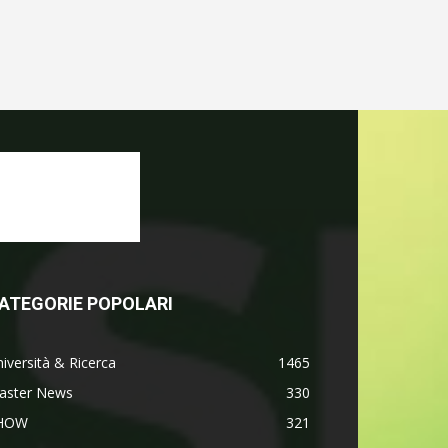
ATEGORIE POPOLARI
iversità & Ricerca
1465
aster News
330
HOW
321