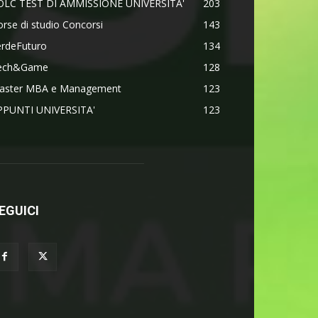
OLC TEST DI AMMISSIONE UNIVERSITA'
203
rse di studio Concorsi
143
erdeFuturo
134
ech&Game
128
aster MBA e Management
123
PPUNTI UNIVERSITA'
123
EGUICI