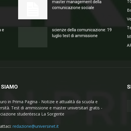
T
master management della
comunicazione sociale
Bo
V
T
a e
scienze della comunicazione: 19
luglio test di ammissione
M
A
 SIAMO
S
turo in Prima Pagina - Notizie e attualità da scuola e
ersità. Test di ammissione e master universitari gratis -
ciazione studentesca La Sorgente
attaci:
redazione@universinet.it