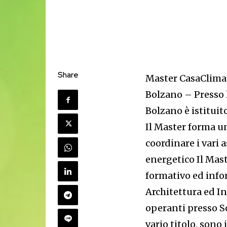
Share
Master CasaClima
Bolzano – Presso l
Bolzano è istituito
Il Master forma un
coordinare i vari
energetico Il Mas
formativo ed infor
Architettura ed In
operanti presso So
vario titolo, sono 