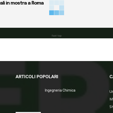
ali in mostra a Roma
foot top
ARTICOLI POPOLARI
C
Ingegneria Chimica
Un
M
S