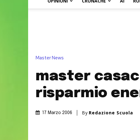
OPINIONI
CRONACHE
AI
RO
Master News
master casacl
risparmio ene
By
Redazione Scuola
17 Marzo 2006