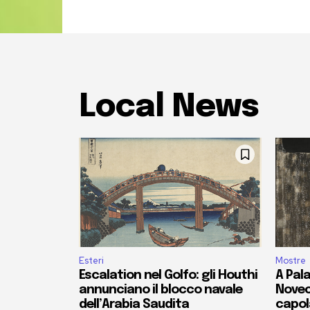
Local News
Esteri
Mostre
Escalation nel Golfo: gli Houthi
A Pala
annunciano il blocco navale
Novec
dell’Arabia Saudita
capola