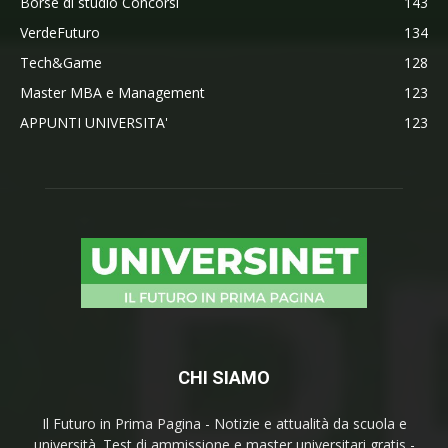
Borse di studio Concorsi
143
VerdeFuturo
134
Tech&Game
128
Master MBA e Management
123
APPUNTI UNIVERSITA'
123
CHI SIAMO
Il Futuro in Prima Pagina - Notizie e attualità da scuola e
università. Test di ammissione e master universitari gratis -