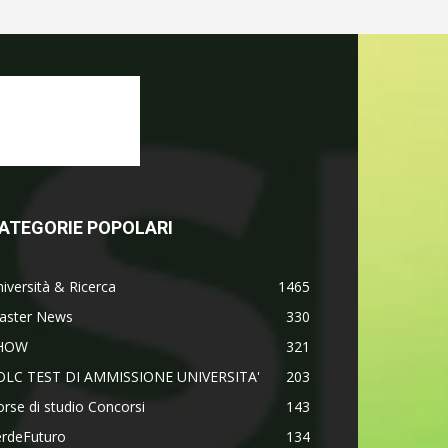
ATEGORIE POPOLARI
iversità & Ricerca
1465
aster News
330
HOW
321
OLC TEST DI AMMISSIONE UNIVERSITA'
203
rse di studio Concorsi
143
erdeFuturo
134