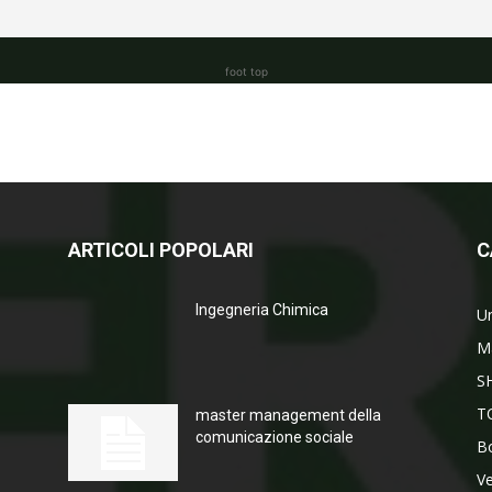
foot top
ARTICOLI POPOLARI
C
Ingegneria Chimica
Un
M
S
T
master management della
comunicazione sociale
Bo
V