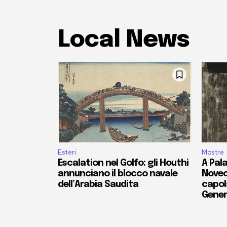
Local News
Esteri
Mostre
Escalation nel Golfo: gli Houthi
A Pala
annunciano il blocco navale
Novec
dell’Arabia Saudita
capola
Gener