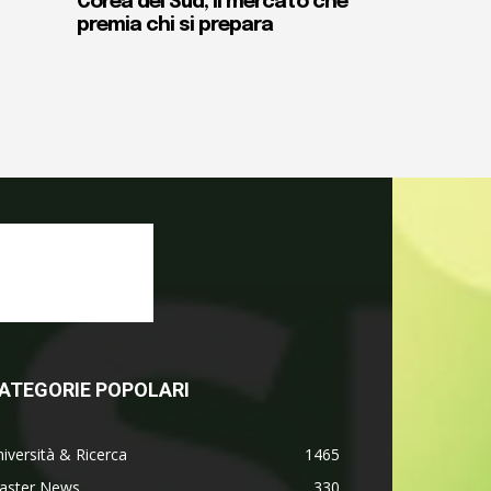
Corea del Sud, il mercato che
premia chi si prepara
ATEGORIE POPOLARI
iversità & Ricerca
1465
aster News
330