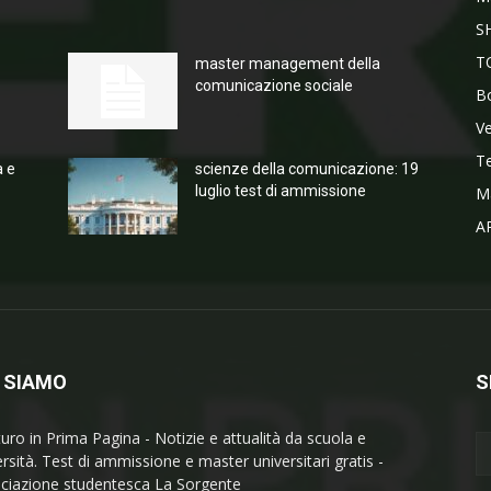
S
T
master management della
comunicazione sociale
Bo
V
T
a e
scienze della comunicazione: 19
luglio test di ammissione
M
A
 SIAMO
S
turo in Prima Pagina - Notizie e attualità da scuola e
ersità. Test di ammissione e master universitari gratis -
ciazione studentesca La Sorgente