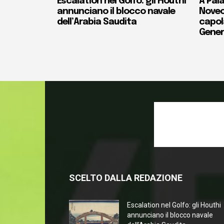
Escalation nel Golfo: gli Houthi
A Pala
annunciano il blocco navale
Novec
dell’Arabia Saudita
capola
Gener
SCELTO DALLA REDAZIONE
Escalation nel Golfo: gli Houthi
annunciano il blocco navale