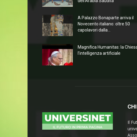
dell’Arabia Saudita
A Palazzo Bonaparte arriva il
Novecento italiano: oltre 50
capolavori dalla...
Magnifica Humanitas: la Chies
l’intelligenza artificiale
CHI
Il Fu
univ
Asso