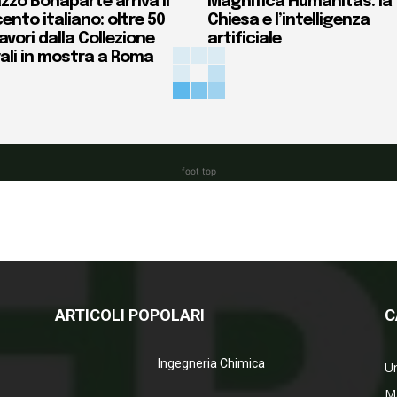
zzo Bonaparte arriva il
Magnifica Humanitas: la
ento italiano: oltre 50
Chiesa e l’intelligenza
vori dalla Collezione
artificiale
ali in mostra a Roma
foot top
ARTICOLI POPOLARI
C
Ingegneria Chimica
Un
M