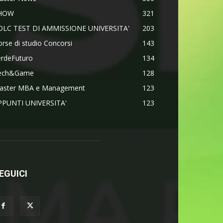
HOW
321
OLC TEST DI AMMISSIONE UNIVERSITA'
203
rse di studio Concorsi
143
erdeFuturo
134
ech&Game
128
aster MBA e Management
123
PPUNTI UNIVERSITA'
123
EGUICI