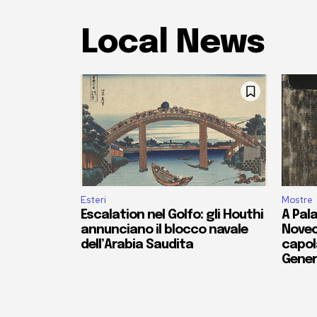
Local News
Esteri
Mostre
Escalation nel Golfo: gli Houthi
A Pala
annunciano il blocco navale
Novec
dell’Arabia Saudita
capola
Gener