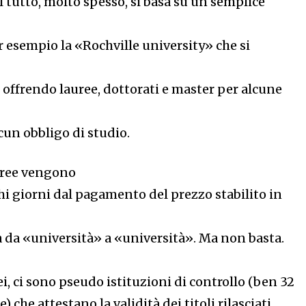
l tutto, molto spesso, si basa su un semplice
r esempio la «Rochville university» che si
e offrendo lauree, dottorati e master per alcune
lcun obbligo di studio.
uree vengono
hi giorni dal pagamento del prezzo stabilito in
ia da «università» a «università». Ma non basta.
nei, ci sono pseudo istituzioni di controllo (ben 32
 che attestano la validità dei titoli rilasciati