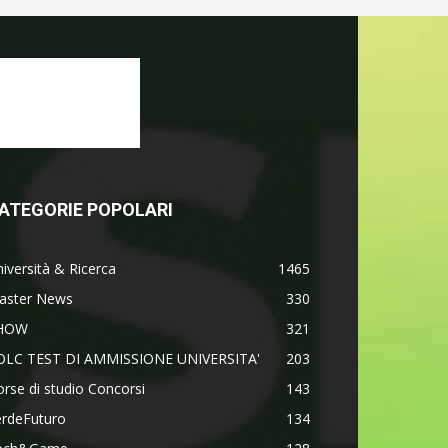
ATEGORIE POPOLARI
iversità & Ricerca
1465
aster News
330
HOW
321
OLC TEST DI AMMISSIONE UNIVERSITA'
203
rse di studio Concorsi
143
erdeFuturo
134