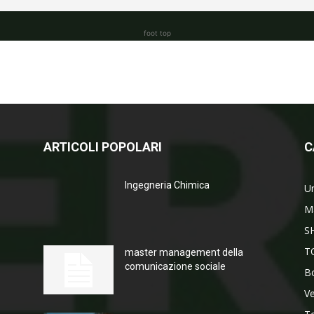
foot top
ARTICOLI POPOLARI
C
Ingegneria Chimica
Un
M
S
T
master management della
comunicazione sociale
Bo
V