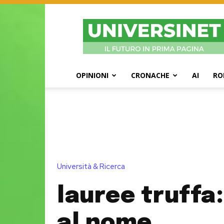
UniversiNet
Magazine
OPINIONI
CRONACHE
AI
RO
Università & Ricerca
lauree truffa:
al nome