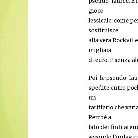
pseudo-lauree. E i
gioco
lessicale: come pe
sostituisce
alla vera Rockvill
migliaia
di euro. E senza a
Poi, le pseudo-la
spedite entro poc
un
tariffario che var
Perché a
lato dei finti ate
secondo l’indagine)