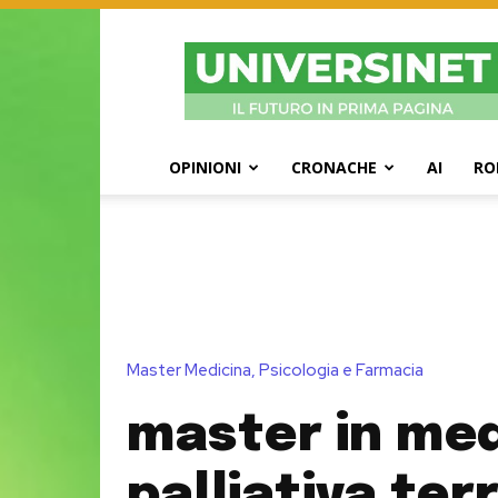
UniversiNet
Magazine
OPINIONI
CRONACHE
AI
RO
Master Medicina, Psicologia e Farmacia
master in med
palliativa terr