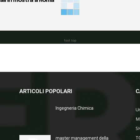
ali in mostra a Roma
foot top
ARTICOLI POPOLARI
C
Ingegneria Chimica
Un
M
S
T
master management della