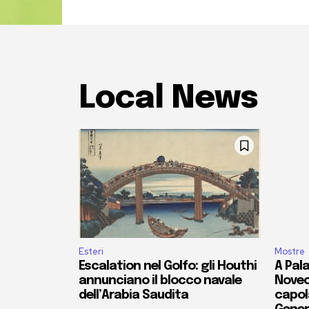
Local News
Esteri
Mostre
Escalation nel Golfo: gli Houthi
A Pala
annunciano il blocco navale
Novec
dell’Arabia Saudita
capola