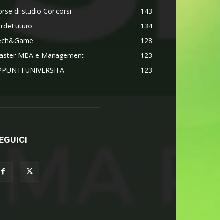
rse di studio Concorsi
143
erdeFuturo
134
ech&Game
128
aster MBA e Management
123
PPUNTI UNIVERSITA'
123
EGUICI