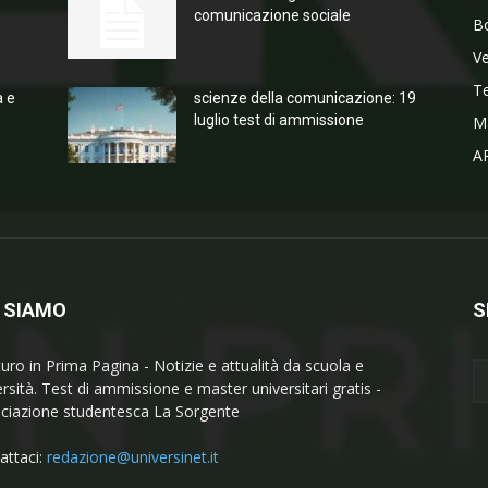
comunicazione sociale
Bo
V
T
a e
scienze della comunicazione: 19
luglio test di ammissione
M
A
 SIAMO
S
turo in Prima Pagina - Notizie e attualità da scuola e
ersità. Test di ammissione e master universitari gratis -
ciazione studentesca La Sorgente
attaci:
redazione@universinet.it