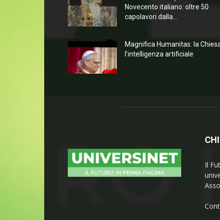
Novecento italiano: oltre 50
capolavori dalla...
Magnifica Humanitas: la Chies
l’intelligenza artificiale
CHI
Il Fu
univ
Asso
Cont