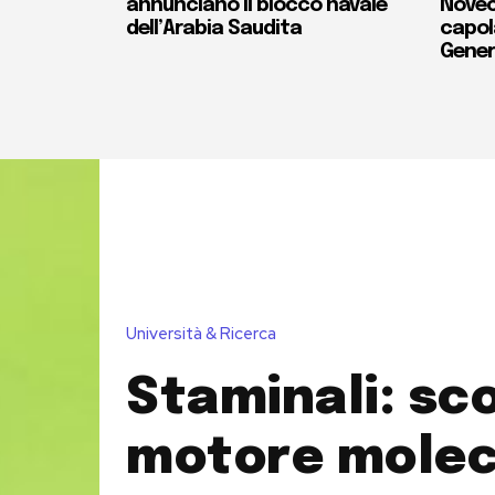
annunciano il blocco navale
Novec
dell’Arabia Saudita
capola
Gener