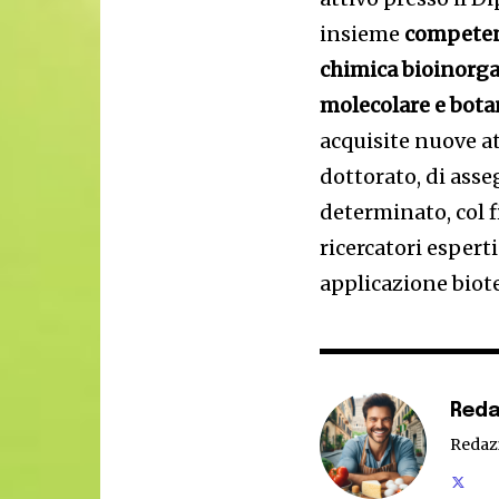
insieme
competenz
chimica bioinorgan
molecolare e bota
acquisite nuove a
dottorato, di asseg
determinato, col 
ricercatori espert
applicazione biot
Reda
Redaz