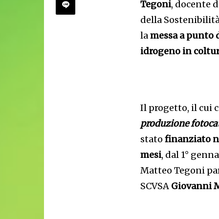
Tegoni
, docente d
della Sostenibili
la
messa a punto d
idrogeno in coltur
Il progetto, il cu
produzione fotocata
stato
finanziato n
mesi
, dal 1° genn
Matteo Tegoni par
SCVSA
Giovanni M