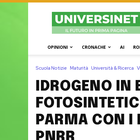
UniversiNet
Magazine
OPINIONI
CRONACHE
AI
RO
Scuola Notizie
Maturità
Università & Ricerca
V
IDROGENO IN 
FOTOSINTETIC
PARMA CON I 
PNRR