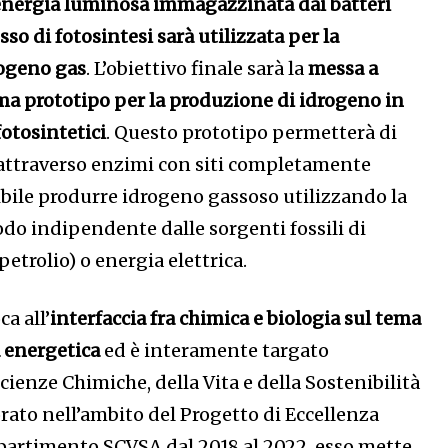
l’energia luminosa immagazzinata dai batteri
sso di fotosintesi sarà utilizzata per la
rogeno gas
. L’obiettivo finale sarà la
messa a
ma prototipo per la produzione di idrogeno in
fotosintetici
. Questo prototipo permetterà di
attraverso enzimi con siti completamente
ssibile produrre idrogeno gassoso utilizzando la
odo indipendente dalle sorgenti fossili di
petrolio) o energia elettrica.
ca all’
interfaccia fra chimica e biologia sul tema
à energetica
ed è interamente targato
ienze Chimiche, della Vita e della Sostenibilità
rato nell’ambito del Progetto di Eccellenza
Dipartimento SCVSA dal 2018 al 2022, esso mette