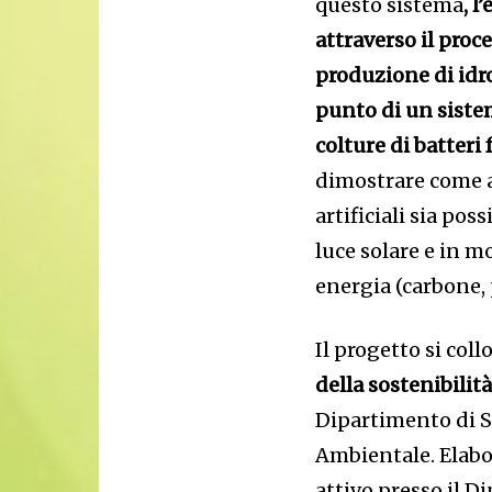
questo sistema
, 
attraverso il proce
produzione di id
punto di un siste
colture di batteri 
dimostrare come 
artificiali sia po
luce solare e in m
energia (carbone, 
Il progetto si collo
della sostenibilit
Dipartimento di Sc
Ambientale. Elabo
attivo presso il 