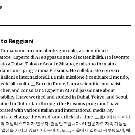
e
to Reggiani
 Roma, sono un consulente, giornalista scientifico e
atore . Esperto di AI e appassionato di sostenibilità. Ho lavorato
iato a Dubai, Tokyo e Seoul e Milano, e mi sono formato a
rdam con il programma Erasmus. Ho collaborato con vari
italiani e internazionali. La mia missione è cambiare il mondo,
icolo alla volta. __ Born in Rome, I am a scientific journalist,
cher, and consultant. Expert in AI and passionate about
nability. I have worked and studied in Dubai, Tokyo, and Seoul,
rained in Rotterdam through the Erasmus program. I have
orated with various Italian and international media. My
n is to change the world, one article at a time. __ 로마에서 태어난
과학 저널리스트이자 연구자, 컨설턴트입니다. AI 전문가로 지속 가능성
 열정을 가지고 있습니다. 두바이, 도쿄, 서울에서 일하고 공부했으며, 에