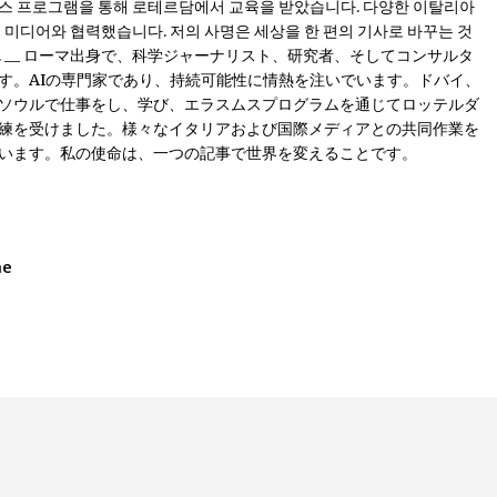
스 프로그램을 통해 로테르담에서 교육을 받았습니다. 다양한 이탈리아
제 미디어와 협력했습니다. 저의 사명은 세상을 한 편의 기사로 바꾸는 것
. __ ローマ出身で、科学ジャーナリスト、研究者、そしてコンサルタ
す。AIの専門家であり、持続可能性に情熱を注いでいます。ドバイ、
ソウルで仕事をし、学び、エラスムスプログラムを通じてロッテルダ
練を受けました。様々なイタリアおよび国際メディアとの共同作業を
います。私の使命は、一つの記事で世界を変えることです。
me