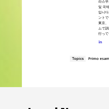
라스무
및 국
입니다
ントで
東京、
ムで訓
行って
Primo esa
Topics