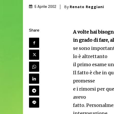
By
Renato Reggiani
5 Aprile 2002
Share
A volte hai bisogn
in grado di fare, 
se sono important
lo è altrettanto
il primo esame uni
Il fatto è che in q
promesse
e i rimorsi per qu
avevo
fatto. Personalme
interrogazione