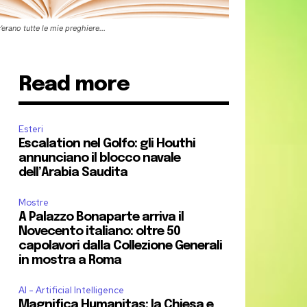
c’erano tutte le mie preghiere…
Read more
Esteri
Escalation nel Golfo: gli Houthi
annunciano il blocco navale
dell’Arabia Saudita
Mostre
A Palazzo Bonaparte arriva il
Novecento italiano: oltre 50
capolavori dalla Collezione Generali
in mostra a Roma
AI - Artificial Intelligence
Magnifica Humanitas: la Chiesa e