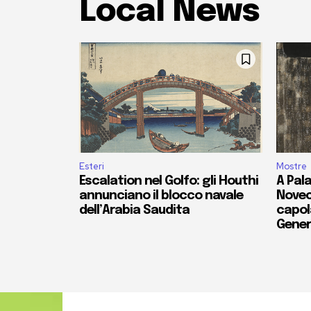
Local News
Esteri
Mostre
Escalation nel Golfo: gli Houthi
A Pala
annunciano il blocco navale
Novec
dell’Arabia Saudita
capola
Gener