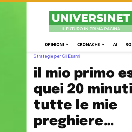
UniversiNet
Magazine
OPINIONI
CRONACHE
AI
RO
Strategie per Gli Esami
il mio primo e
quei 20 minut
tutte le mie
preghiere…