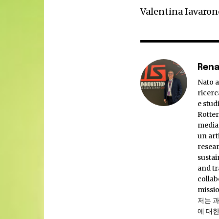
Valentina Iavaron
Rena
Nato a
ricerc
e stud
Rotte
media 
un art
resear
sustai
and t
collab
missio
저는 
에 대한